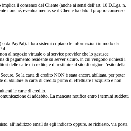
o implica il consenso del Cliente (anche ai sensi dell’art. 10 D.Lgs. n.
ente nonché, eventualmente, se il Cliente ha dato il proprio consenso
 o da PayPal). I loro sistemi criptano le informazioni in modo da
Pal.
non al negozio virtuale o al service provider che lo gestisce.
ina di pagamento residente su server sicuro, in cui vengono richiesti i
ri delle carte di credito, e di restituire al sito di origine l’esito della
Secure. Se la carta di credito NON è stata ancora abilitata, per poter
 di abilitare la carta di credito prima di effettuare l’acquisto e non
ittenti le carte di credito.
 comunicazione di addebito. La mancata notifica entro i termini suddetti
sto, all’indirizzo email da egli indicato oppure, se richiesto, via posta