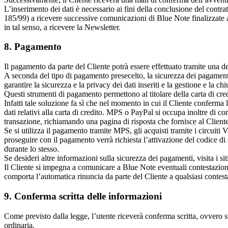
L’inserimento dei dati è necessario ai fini della conclusione del contrat
185/99) a ricevere successive comunicazioni di Blue Note finalizzate a
in tal senso, a ricevere la Newsletter.
8. Pagamento
Il pagamento da parte del Cliente potrà essere effettuato tramite una d
A seconda del tipo di pagamento presecelto, la sicurezza dei pagamenti
garantire la sicurezza e la privacy dei dati inseriti e la gestione e la 
Questi strumenti di pagamento permettono al titolare della carta di cred
Infatti tale soluzione fa sì che nel momento in cui il Cliente conferma 
dati relativi alla carta di credito. MPS o PayPal si occupa inoltre di convo
transazione, richiamando una pagina di risposta che fornisce al Cliente
Se si utilizza il pagamento tramite MPS, gli acquisti tramite i circuit
proseguire con il pagamento verrà richiesta l’attivazione del codice di s
durante lo stesso.
Se desideri altre informazioni sulla sicurezza dei pagamenti, visita i siti
Il Cliente si impegna a comunicare a Blue Note eventuali contestazioni 
comporta l’automatica rinuncia da parte del Cliente a qualsiasi contest
9. Conferma scritta delle informazioni
Come previsto dalla legge, l’utente riceverà conferma scritta, ovvero su 
ordinaria.