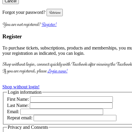
Forgot your password?
You are not registered?
Register!
Register
To purchase tickets, subscriptions, products and memberships, you mus
your registration as indicated, you can login.
Shop without login, connect quickly with Facebook after viewing the Facebook 
If you are registered, please
Login now!
Shop without login!
Login information
First Name:
Last Name:
Email:
Repeat email:
Privacy and Consents