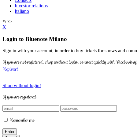
Contacts
Investor relations
Italiano
*/ ?>
X
Login to Bluenote Milano
Sign in with your account, in order to buy tickets for shows and comm
If you are not registered, shop without login, connect quickly with Facebook af
Register!
Shop without login!
If you are registered
Remember me