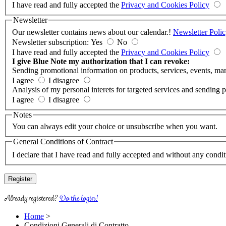
I have read and fully accepted the
Privacy and Cookies Policy
Newsletter
Our newsletter contains news about our calendar.!
Newsletter Poli
Newsletter subscription: Yes
No
I have read and fully accepted the
Privacy and Cookies Policy
I give Blue Note my authorization that I can revoke:
Sending promotional information on products, services, events, mar
I agree
I disagree
Analysis of my personal interets for targeted services and sending 
I agree
I disagree
Notes
You can always edit your choice or unsubscribe when you want.
General Conditions of Contract
I declare that I have read and fully accepted and without any condi
Already registered?
Do the login!
Home
>
Condizioni Generali di Contratto