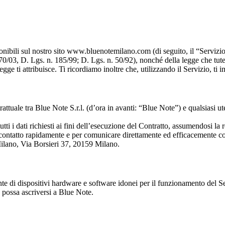
ponibili sul nostro sito www.bluenotemilano.com (di seguito, il “Servizio
70/03, D. Lgs. n. 185/99; D. Lgs. n. 50/92), nonché della legge che tute
gge ti attribuisce. Ti ricordiamo inoltre che, utilizzando il Servizio, ti
ttuale tra Blue Note S.r.l. (d’ora in avanti: “Blue Note”) e qualsiasi ute
utti i dati richiesti ai fini dell’esecuzione del Contratto, assumendosi la
in contatto rapidamente e per comunicare direttamente ed efficacemente co
ilano, Via Borsieri 37, 20159 Milano.
nte di dispositivi hardware e software idonei per il funzionamento del Se
à possa ascriversi a Blue Note.