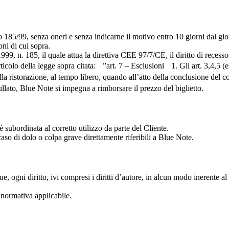
D.lvo 185/99, senza oneri e senza indicarne il motivo entro 10 giorni dal g
oni di cui sopra.
99, n. 185, il quale attua la direttiva CEE 97/7/CE, il diritto di recesso
ticolo della legge sopra citata: ”art. 7 – Esclusioni 1. Gli art. 3,4,5 (e
, alla ristorazione, al tempo libero, quando all’atto della conclusione del c
llato, Blue Note si impegna a rimborsare il prezzo del biglietto.
 è subordinata al corretto utilizzo da parte del Cliente.
caso di dolo o colpa grave direttamente riferibili a Blue Note.
e, ogni diritto, ivi compresi i diritti d’autore, in alcun modo inerente al
a normativa applicabile.