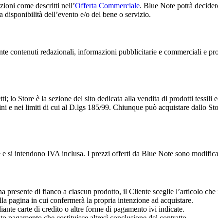
zioni come descritti nell’
Offerta Commerciale
. Blue Note potrà decidere
a disponibilità dell’evento e/o del bene o servizio.
ente contenuti redazionali, informazioni pubblicitarie e commerciali e pr
; lo Store è la sezione del sito dedicata alla vendita di prodotti tessili e
mini e nei limiti di cui al D.lgs 185/99. Chiunque può acquistare dallo Stor
ine e si intendono IVA inclusa. I prezzi offerti da Blue Note sono modifi
na presente di fianco a ciascun prodotto, il Cliente sceglie l’articolo che
alla pagina in cui confermerà la propria intenzione ad acquistare.
iante carte di credito o altre forme di pagamento ivi indicate.
o pagamento che costituisce altresì conclusione del contratto.