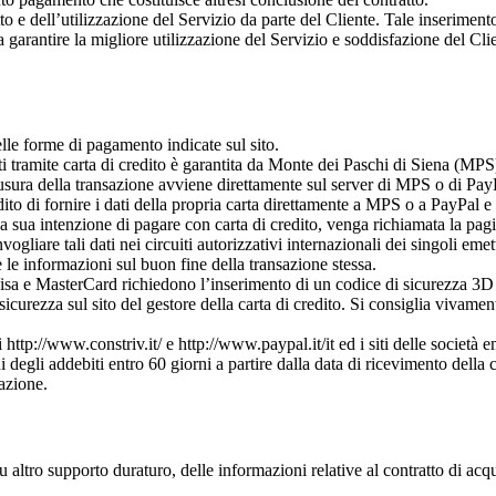
to e dell’utilizzazione del Servizio da parte del Cliente. Tale inseriment
 garantire la migliore utilizzazione del Servizio e soddisfazione del Cli
elle forme di pagamento indicate sul sito.
 tramite carta di credito è garantita da Monte dei Paschi di Siena (MPS)
chiusura della transazione avviene direttamente sul server di MPS o di Pay
ito di fornire i dati della propria carta direttamente a MPS o a PayPal e 
la sua intenzione di pagare con carta di credito, venga richiamata la pag
gliare tali dati nei circuiti autorizzativi internazionali dei singoli emettito
 le informazioni sul buon fine della transazione stessa.
i Visa e MasterCard richiedono l’inserimento di un codice di sicurezza 3D 
icurezza sul sito del gestore della carta di credito. Si consiglia vivamente
 http://www.constriv.it/ e http://www.paypal.it/it ed i siti delle società em
degli addebiti entro 60 giorni a partire dalla data di ricevimento della
azione.
altro supporto duraturo, delle informazioni relative al contratto di acqui