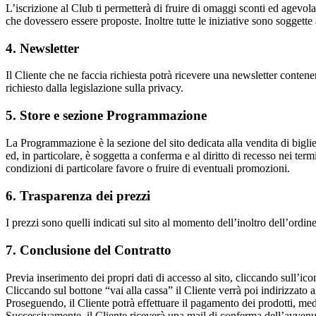
L’iscrizione al Club ti permetterà di fruire di omaggi sconti ed agevola
che dovessero essere proposte. Inoltre tutte le iniziative sono soggette 
4. Newsletter
Il Cliente che ne faccia richiesta potrà ricevere una newsletter conten
richiesto dalla legislazione sulla privacy.
5. Store e sezione Programmazione
La Programmazione è la sezione del sito dedicata alla vendita di biglietti
ed, in particolare, è soggetta a conferma e al diritto di recesso nei ter
condizioni di particolare favore o fruire di eventuali promozioni.
6. Trasparenza dei prezzi
I prezzi sono quelli indicati sul sito al momento dell’inoltro dell’ord
7. Conclusione del Contratto
Previa inserimento dei propri dati di accesso al sito, cliccando sull’ico
Cliccando sul bottone “vai alla cassa” il Cliente verrà poi indirizzato 
Proseguendo, il Cliente potrà effettuare il pagamento dei prodotti, med
Successivamente, il Cliente riceverà una mail di conferma dell’avvenut