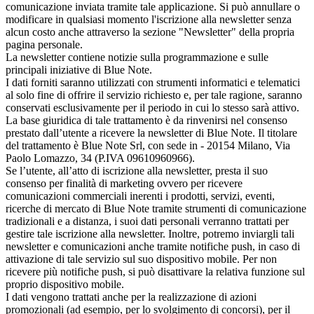
comunicazione inviata tramite tale applicazione. Si può annullare o
modificare in qualsiasi momento l'iscrizione alla newsletter senza
alcun costo anche attraverso la sezione "Newsletter" della propria
pagina personale.
La newsletter contiene notizie sulla programmazione e sulle
principali iniziative di Blue Note.
I dati forniti saranno utilizzati con strumenti informatici e telematici
al solo fine di offrire il servizio richiesto e, per tale ragione, saranno
conservati esclusivamente per il periodo in cui lo stesso sarà attivo.
La base giuridica di tale trattamento è da rinvenirsi nel consenso
prestato dall’utente a ricevere la newsletter di Blue Note. Il titolare
del trattamento è Blue Note Srl, con sede in - 20154 Milano, Via
Paolo Lomazzo, 34 (P.IVA 09610960966).
Se l’utente, all’atto di iscrizione alla newsletter, presta il suo
consenso per finalità di marketing ovvero per ricevere
comunicazioni commerciali inerenti i prodotti, servizi, eventi,
ricerche di mercato di Blue Note tramite strumenti di comunicazione
tradizionali e a distanza, i suoi dati personali verranno trattati per
gestire tale iscrizione alla newsletter. Inoltre, potremo inviargli tali
newsletter e comunicazioni anche tramite notifiche push, in caso di
attivazione di tale servizio sul suo dispositivo mobile. Per non
ricevere più notifiche push, si può disattivare la relativa funzione sul
proprio dispositivo mobile.
I dati vengono trattati anche per la realizzazione di azioni
promozionali (ad esempio, per lo svolgimento di concorsi), per il