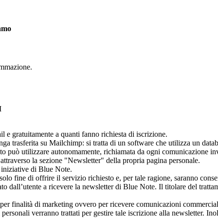
iamo
rammazione.
I
l e gratuitamente a quanti fanno richiesta di iscrizione.
nga trasferita su Mailchimp: si tratta di un software che utilizza un datab
to può utilizzare autonomamente, richiamata da ogni comunicazione invia
 attraverso la sezione "Newsletter" della propria pagina personale.
iniziative di Blue Note.
 solo fine di offrire il servizio richiesto e, per tale ragione, saranno cons
ato dall’utente a ricevere la newsletter di Blue Note. Il titolare del tr
so per finalità di marketing ovvero per ricevere comunicazioni commerciali
 personali verranno trattati per gestire tale iscrizione alla newsletter. I