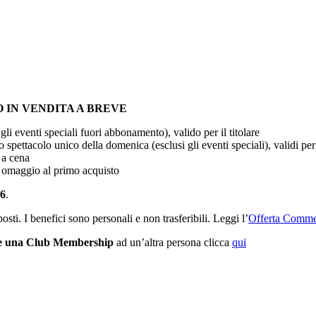
O IN VENDITA A BREVE
i gli eventi speciali fuori abbonamento), valido per il titolare
o spettacolo unico della domenica (esclusi gli eventi speciali), validi per i
o a cena
 omaggio al primo acquisto
26
.
sti. I benefici sono personali e non trasferibili. Leggi l’
Offerta Comme
re una Club Membership
ad un’altra persona clicca
qui