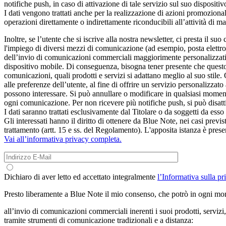
notifiche push, in caso di attivazione di tale servizio sul suo dispositi
I dati vengono trattati anche per la realizzazione di azioni promozional
operazioni direttamente o indirettamente riconducibili all’attività di ma
Inoltre, se l’utente che si iscrive alla nostra newsletter, ci presta il su
l'impiego di diversi mezzi di comunicazione (ad esempio, posta elettroni
dell’invio di comunicazioni commerciali maggiorimente personalizzati. I
dispositivo mobile. Di conseguenza, bisogna tener presente che questo t
comunicazioni, quali prodotti e servizi si adattano meglio al suo stile.
alle preferenze dell’utente, al fine di offrire un servizio personalizza
possono interessare. Si può annullare o modificare in qualsiasi momento
ogni comunicazione. Per non ricevere più notifiche push, si può disatti
I dati saranno trattati esclusivamente dal Titolare o da soggetti da esso
Gli interessati hanno il diritto di ottenere da Blue Note, nei casi previst
trattamento (artt. 15 e ss. del Regolamento). L'apposita istanza è p
Vai all’informativa privacy completa.
Dichiaro di aver letto ed accettato integralmente
l’Informativa sulla pr
Presto liberamente a Blue Note il mio consenso, che potrò in ogni m
all’invio di comunicazioni commerciali inerenti i suoi prodotti, servizi
tramite strumenti di comunicazione tradizionali e a distanza: