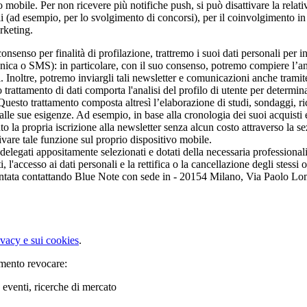
vo mobile. Per non ricevere più notifiche push, si può disattivare la relat
i (ad esempio, per lo svolgimento di concorsi), per il coinvolgimento in e
rketing.
o consenso per finalità di profilazione, trattremo i suoi dati personali per 
ca o SMS): in particolare, con il suo consenso, potremo compiere l’analisi
noltre, potremo inviargli tali newsletter e comunicazioni anche tramite n
rattamento di dati comporta l'analisi del profilo di utente per determina
 Questo trattamento composta altresì l’elaborazione di studi, sondaggi, ri
to alle sue esigenze. Ad esempio, in base alla cronologia dei suoi acquisti
 la propria iscrizione alla newsletter senza alcun costo attraverso la se
vare tale funzione sul proprio dispositivo mobile.
 delegati appositamente selezionati e dotati della necessaria professionali
i, l'accesso ai dati personali e la rettifica o la cancellazione degli stessi
resentata contattando Blue Note con sede in - 20154 Milano, Via Paolo
ivacy e sui cookies
.
omento revocare:
, eventi, ricerche di mercato