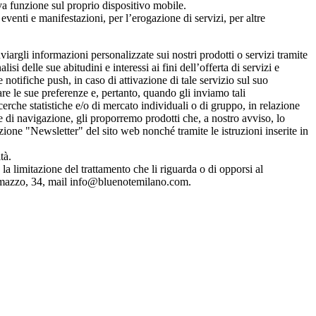
iva funzione sul proprio dispositivo mobile.
venti e manifestazioni, per l’erogazione di servizi, per altre
inviargli informazioni personalizzate sui nostri prodotti o servizi tramite
 delle sue abitudini e interessi ai fini dell’offerta di servizi e
otifiche push, in caso di attivazione di tale servizio sul suo
re le sue preferenze e, pertanto, quando gli inviamo tali
cerche statistiche e/o di mercato individuali o di gruppo, in relazione
 e di navigazione, gli proporremo prodotti che, a nostro avviso, lo
zione "Newsletter" del sito web nonché tramite le istruzioni inserite in
tà.
 o la limitazione del trattamento che li riguarda o di opporsi al
 Lomazzo, 34, mail info@bluenotemilano.com.