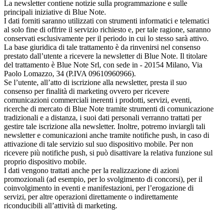
La newsletter contiene notizie sulla programmazione e sulle
principali iniziative di Blue Note.
I dati forniti saranno utilizzati con strumenti informatici e telematici
al solo fine di offrire il servizio richiesto e, per tale ragione, saranno
conservati esclusivamente per il periodo in cui lo stesso sarà attivo.
La base giuridica di tale trattamento è da rinvenirsi nel consenso
prestato dall’utente a ricevere la newsletter di Blue Note. Il titolare
del trattamento è Blue Note Srl, con sede in - 20154 Milano, Via
Paolo Lomazzo, 34 (P.IVA 09610960966).
Se l’utente, all’atto di iscrizione alla newsletter, presta il suo
consenso per finalità di marketing ovvero per ricevere
comunicazioni commerciali inerenti i prodotti, servizi, eventi,
ricerche di mercato di Blue Note tramite strumenti di comunicazione
tradizionali e a distanza, i suoi dati personali verranno trattati per
gestire tale iscrizione alla newsletter. Inoltre, potremo inviargli tali
newsletter e comunicazioni anche tramite notifiche push, in caso di
attivazione di tale servizio sul suo dispositivo mobile. Per non
ricevere più notifiche push, si può disattivare la relativa funzione sul
proprio dispositivo mobile.
I dati vengono trattati anche per la realizzazione di azioni
promozionali (ad esempio, per lo svolgimento di concorsi), per il
coinvolgimento in eventi e manifestazioni, per l’erogazione di
servizi, per altre operazioni direttamente o indirettamente
riconducibili all’attività di marketing.