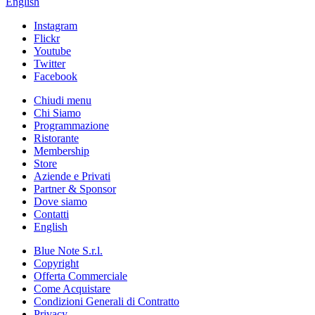
English
Instagram
Flickr
Youtube
Twitter
Facebook
Chiudi menu
Chi Siamo
Programmazione
Ristorante
Membership
Store
Aziende e Privati
Partner & Sponsor
Dove siamo
Contatti
English
Blue Note S.r.l.
Copyright
Offerta Commerciale
Come Acquistare
Condizioni Generali di Contratto
Privacy