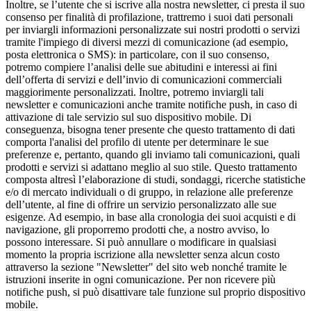
Inoltre, se l’utente che si iscrive alla nostra newsletter, ci presta il suo
consenso per finalità di profilazione, trattremo i suoi dati personali
per inviargli informazioni personalizzate sui nostri prodotti o servizi
tramite l'impiego di diversi mezzi di comunicazione (ad esempio,
posta elettronica o SMS): in particolare, con il suo consenso,
potremo compiere l’analisi delle sue abitudini e interessi ai fini
dell’offerta di servizi e dell’invio di comunicazioni commerciali
maggiorimente personalizzati. Inoltre, potremo inviargli tali
newsletter e comunicazioni anche tramite notifiche push, in caso di
attivazione di tale servizio sul suo dispositivo mobile. Di
conseguenza, bisogna tener presente che questo trattamento di dati
comporta l'analisi del profilo di utente per determinare le sue
preferenze e, pertanto, quando gli inviamo tali comunicazioni, quali
prodotti e servizi si adattano meglio al suo stile. Questo trattamento
composta altresì l’elaborazione di studi, sondaggi, ricerche statistiche
e/o di mercato individuali o di gruppo, in relazione alle preferenze
dell’utente, al fine di offrire un servizio personalizzato alle sue
esigenze. Ad esempio, in base alla cronologia dei suoi acquisti e di
navigazione, gli proporremo prodotti che, a nostro avviso, lo
possono interessare. Si può annullare o modificare in qualsiasi
momento la propria iscrizione alla newsletter senza alcun costo
attraverso la sezione "Newsletter" del sito web nonché tramite le
istruzioni inserite in ogni comunicazione. Per non ricevere più
notifiche push, si può disattivare tale funzione sul proprio dispositivo
mobile.